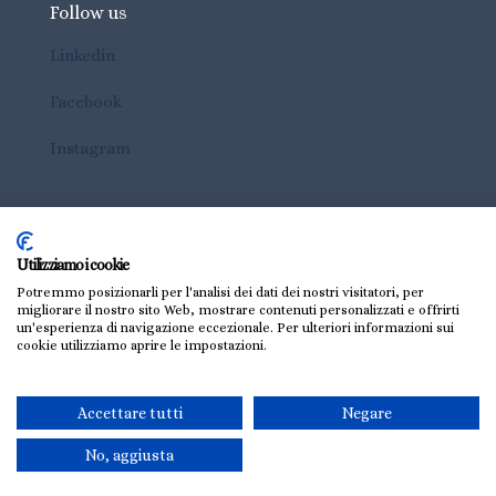
Follow us
Linkedin
Facebook
Instagram
Utilizziamo i cookie
Potremmo posizionarli per l'analisi dei dati dei nostri visitatori, per
migliorare il nostro sito Web, mostrare contenuti personalizzati e offrirti
un'esperienza di navigazione eccezionale. Per ulteriori informazioni sui
© 2026 VandA Srl | P.IVA 08179880961 |
Privacy Policy
cookie utilizziamo aprire le impostazioni.
|
Cookie Policy
Accettare tutti
Negare
No, aggiusta