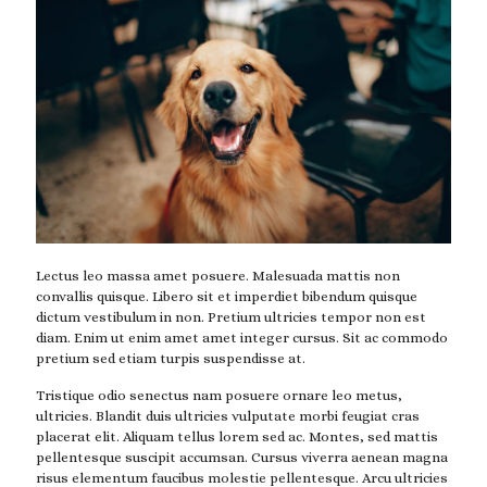
Lectus leo massa amet posuere. Malesuada mattis non
convallis quisque. Libero sit et imperdiet bibendum quisque
dictum vestibulum in non. Pretium ultricies tempor non est
diam. Enim ut enim amet amet integer cursus. Sit ac commodo
pretium sed etiam turpis suspendisse at.
Tristique odio senectus nam posuere ornare leo metus,
ultricies. Blandit duis ultricies vulputate morbi feugiat cras
placerat elit. Aliquam tellus lorem sed ac. Montes, sed mattis
pellentesque suscipit accumsan. Cursus viverra aenean magna
risus elementum faucibus molestie pellentesque. Arcu ultricies