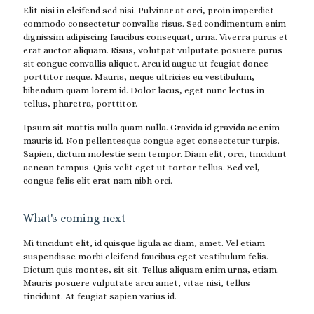
Elit nisi in eleifend sed nisi. Pulvinar at orci, proin imperdiet
commodo consectetur convallis risus. Sed condimentum enim
dignissim adipiscing faucibus consequat, urna. Viverra purus et
erat auctor aliquam. Risus, volutpat vulputate posuere purus
sit congue convallis aliquet. Arcu id augue ut feugiat donec
porttitor neque. Mauris, neque ultricies eu vestibulum,
bibendum quam lorem id. Dolor lacus, eget nunc lectus in
tellus, pharetra, porttitor.
Ipsum sit mattis nulla quam nulla. Gravida id gravida ac enim
mauris id. Non pellentesque congue eget consectetur turpis.
Sapien, dictum molestie sem tempor. Diam elit, orci, tincidunt
aenean tempus. Quis velit eget ut tortor tellus. Sed vel,
congue felis elit erat nam nibh orci.
What's coming next
Mi tincidunt elit, id quisque ligula ac diam, amet. Vel etiam
suspendisse morbi eleifend faucibus eget vestibulum felis.
Dictum quis montes, sit sit. Tellus aliquam enim urna, etiam.
Mauris posuere vulputate arcu amet, vitae nisi, tellus
tincidunt. At feugiat sapien varius id.