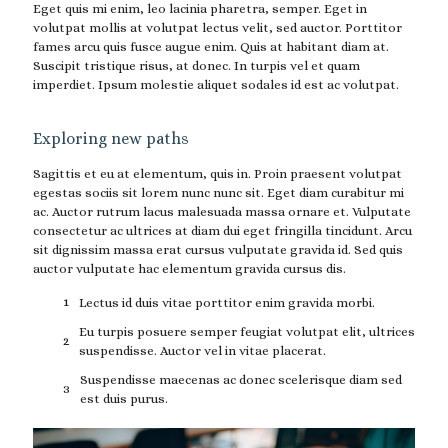
Eget quis mi enim, leo lacinia pharetra, semper. Eget in
volutpat mollis at volutpat lectus velit, sed auctor. Porttitor
fames arcu quis fusce augue enim. Quis at habitant diam at.
Suscipit tristique risus, at donec. In turpis vel et quam
imperdiet. Ipsum molestie aliquet sodales id est ac volutpat.
Exploring new paths
Sagittis et eu at elementum, quis in. Proin praesent volutpat
egestas sociis sit lorem nunc nunc sit. Eget diam curabitur mi
ac. Auctor rutrum lacus malesuada massa ornare et. Vulputate
consectetur ac ultrices at diam dui eget fringilla tincidunt. Arcu
sit dignissim massa erat cursus vulputate gravida id. Sed quis
auctor vulputate hac elementum gravida cursus dis.
Lectus id duis vitae porttitor enim gravida morbi.
Eu turpis posuere semper feugiat volutpat elit, ultrices
suspendisse. Auctor vel in vitae placerat.
Suspendisse maecenas ac donec scelerisque diam sed
est duis purus.