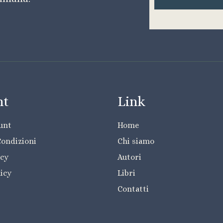
nt
Link
ount
Home
Condizioni
Chi siamo
icy
Autori
licy
Libri
Contatti