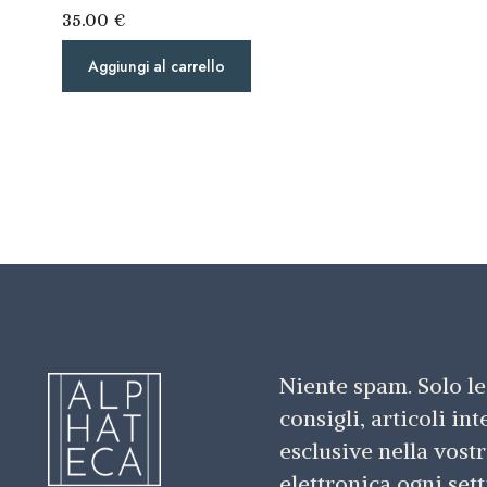
35.00
€
Aggiungi al carrello
Niente spam. Solo le
consigli, articoli in
esclusive nella vostr
elettronica ogni set